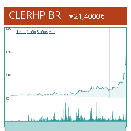
CLERHP BR
21,4000€
€30
1 mes
1 año
5 años
Max
€20
€10
€0