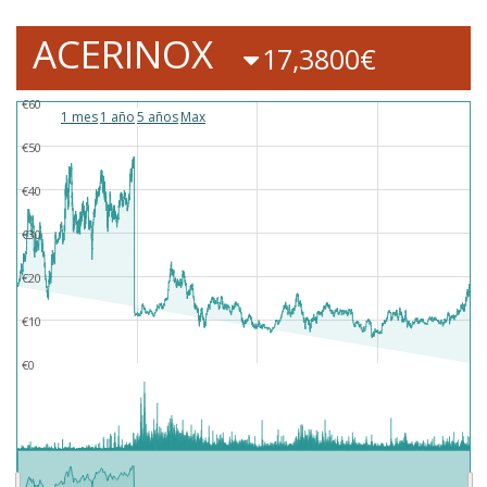
ACERINOX
17,3800€
€60
1 mes
1 año
5 años
Max
€50
€40
€30
€20
€10
€0